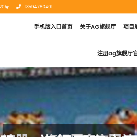
20号
13594780401
手机版入口首页
关于AG旗舰厅
项目
注册ag旗舰厅