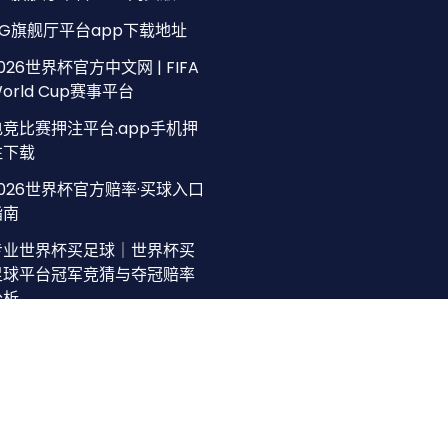
AG旗舰厅平台app下载地址
026世界杯官方中文网 | FIFA
orld Cup赛事平台
电竞比赛押注平台.app手机押
注下载
2026世界杯官方赔率·买球入口
指南
专业世界杯买足球｜世界杯买
足球平台冠军竞猜与夺冠赔率
分析
2026世界杯买·买球入口指南
G旗舰厅平台
.