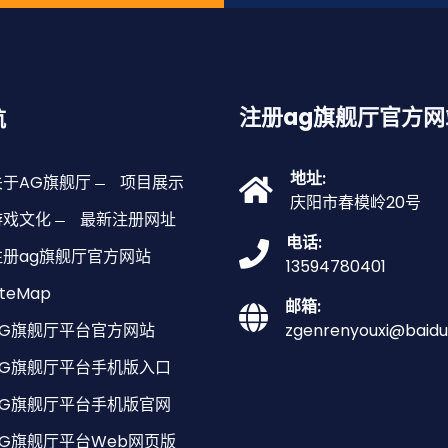
注册ag旗舰厅官方网
航
地址:
关于AG旗舰厅
项目展示
庆阳市春模岭20号
游戏文化
最新注册网址
电话:
注册ag旗舰厅官方网站
13594780401
iteMap
邮箱:
AG旗舰厅平台官方网站
zgenrenyouxi@baidu
AG旗舰厅平台手机版入口
AG旗舰厅平台手机版官网
AG旗舰厅平台Web网页版