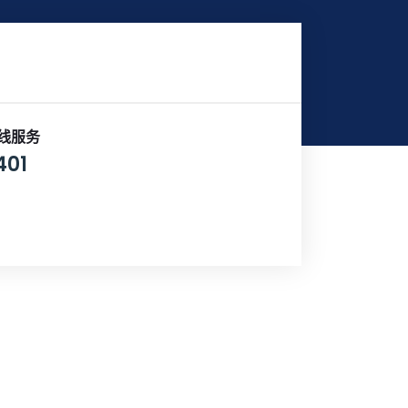
在线服务
401